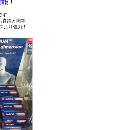
性能！
です
も真鍮と同等
レスより強力！