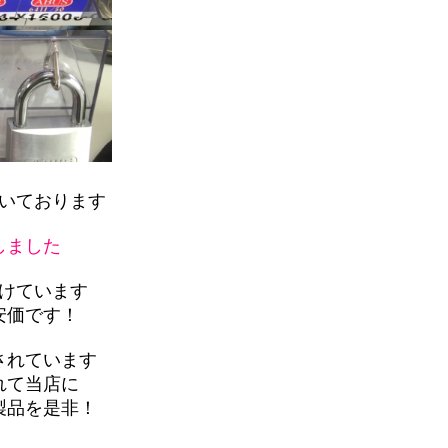
いております
しました
けています
安価です！
されています
れて当店に
製品を是非！