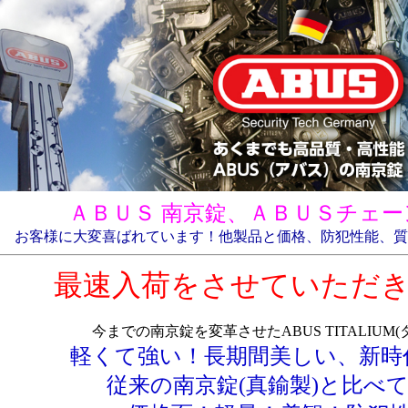
ＡＢＵＳ 南京錠、ＡＢＵＳチェ
お客様に大変喜ばれています！他製品と価格、防犯性能、質
最速入荷をさせていただ
今までの南京錠を変革させたABUS TITALIUM
軽くて強い！長期間美しい、新時
従来の南京錠(真鍮製)と比べ