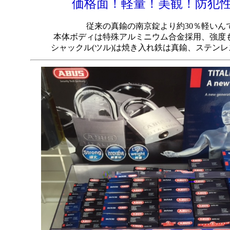
価格面！軽量！美観！防犯
従来の真鍮の南京錠より約30％軽いん
本体ボディは特殊アルミニウム合金採用、強度
シャックル(ツル)は焼き入れ鉄は真鍮、ステン