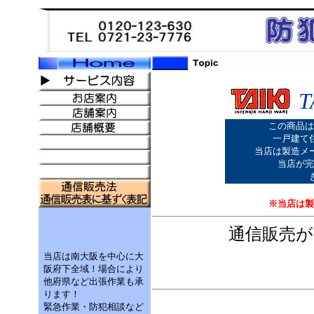
この商品は
一戸建て
当店は製造メ
当店が完
※当店は製
通信販売
当店は南大阪を中心に大
阪府下全域！場合により
他府県など出張作業も承
ります！
緊急作業・防犯相談など