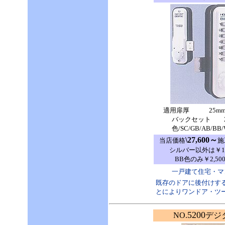
適用扉厚 25mm～
バックセット 2
色/SC/GB/AB/BB/
\27,600～
当店価格
施
シルバー以外は￥1,0
BB色のみ￥2,50
一戸建て住宅・マ
既存のドアに後付けす
とによりワンドア・ツ
5200
NO.
デジ