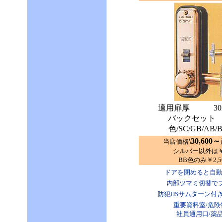
適用扉厚 30m
バックセット 
色/SC/GB/AB/B
\30,600～
当店価格
シルバー以外は￥1,
BB色のみ￥2,5
ドアを閉めると自
内部ツマミ切替でフ
防犯HSサムターン付
重要資料室/危険
社員通用口/薬