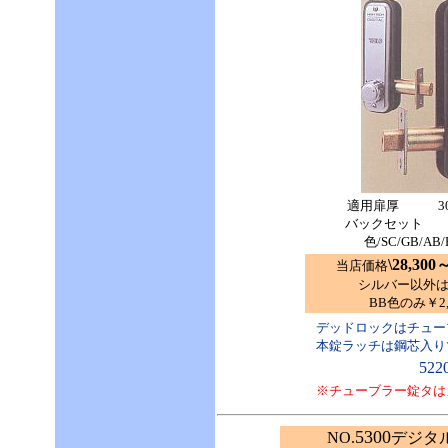
適用扉厚 30m
バックセット 51
色/SC/GB/AB/
\28,300
当店価格
シルバー以外は￥1
BB色のみ￥2,
デッドロックはチュー
本錠ラッチは鋼芯入り
522
※チューブラー錠タは
5300
NO.
デジタ