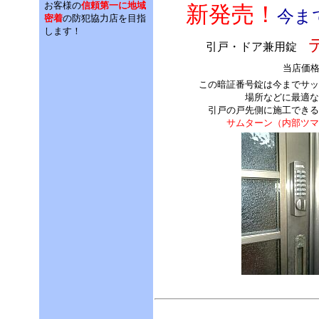
お客様の
信頼第一に地域
新発売！
今ま
密着
の防犯協力店を目指
します！
引戸・ドア兼用錠
当店価
この暗証番号錠は今までサッ
場所などに最適な
引戸の戸先側に施工できる
サムターン（内部ツマ